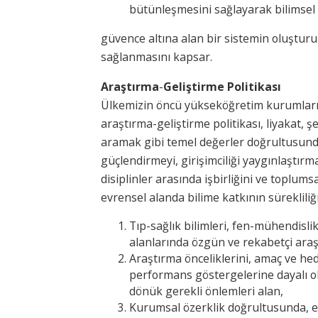
bütünleşmesini sağlayarak bilimsel 
güvence altına alan bir sistemin oluşturu
sağlanmasını kapsar.
Araştırma
-
Geliştirme Politikası
Ülkemizin öncü yükseköğretim kurumların
araştırma-geliştirme politikası, liyakat, ş
aramak gibi temel değerler doğrultusunda
güçlendirmeyi, girişimciliği yaygınlaştırmay
disiplinler arasında işbirliğini ve toplums
evrensel alanda bilime katkının sürekliliğ
Tıp-sağlık bilimleri, fen-mühendislik
alanlarında özgün ve rekabetçi araşt
Araştırma önceliklerini, amaç ve hed
performans göstergelerine dayalı o
dönük gerekli önlemleri alan,
Kurumsal özerklik doğrultusunda, ev