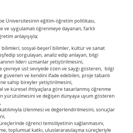
pe Üniversitesinin eğitim-öğretim politikası,
nce ve uygulamalı öğrenmeye dayanan, farklı
ğretim anlayışıyla;
 bilimleri, sosyal-beşerî bilimler, kültür ve sanat
keşfedip sorgulayan, analiz edip anlayan, bilgi
anının lideri uzmanlar yetiştirilmesini,
e çevreye üst seviyede özen ve saygı gösteren, bilgi
ine güvenen ve kendini ifade edebilen, proje tabanlı
ne sahip bireyler yetiştirilmesini,
sal ve küresel ihtiyaçlara göre tasarlanmış öğrenme
nın yürütülmesini ve değişen dünyaya uyum gösteren
,
atılımıyla izlenmesi ve değerlendirilmesini, sonuçlar
ni,
üreçlerinde öğrenci temsiliyetinin sağlanmasını,
me, toplumsal katkı, uluslararasılaşma süreçleriyle