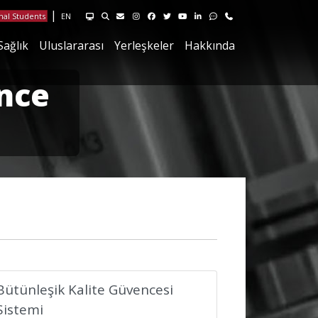
HUYSIS Hacettepe Yönetim Sistemlerini ziyaret edin
Site içi arama sayfasını ziyaret ediniz
Hacettepe Bilgi İşlem E-posta sayfasını ziyaret edin
Instagram sayfamızı ziyaret edin
Facebook sayfamızı ziyaret edin
X sayfamızı ziyaret edin
Youtube sayfamızı ziyaret edin
Linkedin sayfamızı ziyaret edi
Geri Bildirim sayfamızı ziy
İletişim sayfamızı ziya
|
nal Students
EN
Sağlık
Uluslararası
Yerleşkeler
Hakkında
nce
Bütünleşik Kalite Güvencesi
Sistemi