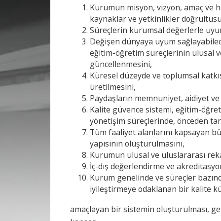
Kurumun misyon, vizyon, amaç ve hed
kaynaklar ve yetkinlikler doğrultus
Süreçlerin kurumsal değerlerle uyu
Değişen dünyaya uyum sağlayabilecek
eğitim-öğretim süreçlerinin ulusal 
güncellenmesini,
Küresel düzeyde ve toplumsal katkısı
üretilmesini,
Paydaşların memnuniyet, aidiyet ve 
Kalite güvence sistemi, eğitim-öğre
yönetişim süreçlerinde, önceden tanı
Tüm faaliyet alanlarını kapsayan bü
yapısının oluşturulmasını,
Kurumun ulusal ve uluslararası rek
İç-dış değerlendirme ve akreditasyon
Kurum genelinde ve süreçler bazınd
iyileştirmeye odaklanan bir kalite
amaçlayan bir sistemin oluşturulması, gel