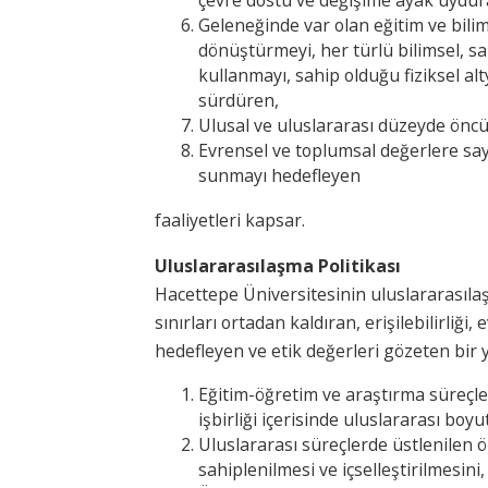
çevre dostu ve değişime ayak uydur
Geleneğinde var olan eğitim ve bilim
dönüştürmeyi, her türlü bilimsel, sa
kullanmayı, sahip olduğu fiziksel al
sürdüren,
Ulusal ve uluslararası düzeyde öncü
Evrensel ve toplumsal değerlere sayg
sunmayı hedefleyen
faaliyetleri kapsar.
Uluslararasılaşma
Politikası
Hacettepe Üniversitesinin uluslararasıla
sınırları ortadan kaldıran, erişilebilirliği,
hedefleyen ve etik değerleri gözeten bir 
Eğitim-öğretim ve araştırma süreçler
işbirliği içerisinde uluslararası boyu
Uluslararası süreçlerde üstlenilen ö
sahiplenilmesi ve içselleştirilmesini,