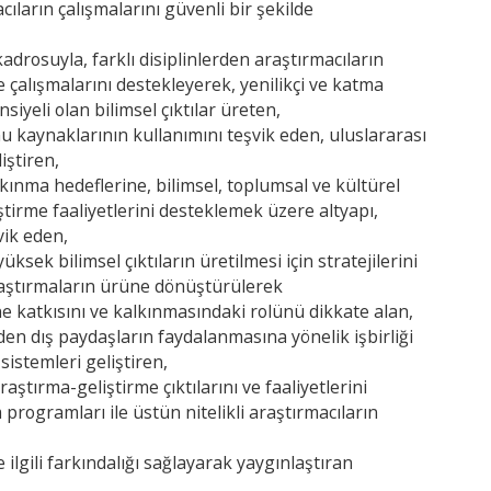
ıların çalışmalarını güvenli bir şekilde
adrosuyla, farklı disiplinlerden araştırmacıların
kte çalışmalarını destekleyerek, yenilikçi ve katma
yeli olan bilimsel çıktılar üreten,
u kaynaklarının kullanımını teşvik eden, uluslararası
liştiren,
lkınma hedeflerine, bilimsel, toplumsal ve kültürel
ştirme faaliyetlerini desteklemek üzere altyapı,
vik eden,
ksek bilimsel çıktıların üretilmesi için stratejilerini
raştırmaların ürüne dönüştürülerek
ne katkısını ve kalkınmasındaki rolünü dikkate alan,
nden dış paydaşların faydalanmasına yönelik işbirliği
sistemleri geliştiren,
ştırma-geliştirme çıktılarını ve faaliyetlerini
 programları ile üstün nitelikli araştırmacıların
ile ilgili farkındalığı sağlayarak yaygınlaştıran