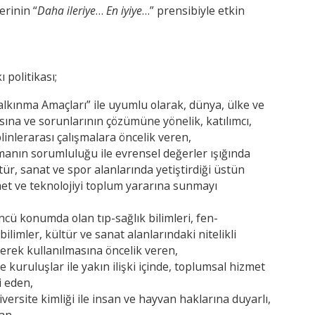
erinin “
Daha ileriye
…
En iyiye
…” prensibiyle etkin
 politikası;
Kalkınma Amaçları” ile uyumlu olarak, dünya, ülke ve
sına ve sorunlarının çözümüne yönelik, katılımcı,
linlerarası çalışmalara öncelik veren,
lmanın sorumluluğu ile evrensel değerler ışığında
ültür, sanat ve spor alanlarında yetiştirdiği üstün
hizmet ve teknolojiyi toplum yararına sunmayı
cü konumda olan tıp-sağlık bilimleri, fen-
ilimler, kültür ve sanat alanlarındaki nitelikli
lerek kullanılmasına öncelik veren,
e kuruluşlar ile yakın ilişki içinde, toplumsal hizmet
i eden,
ersite kimliği ile insan ve hayvan haklarına duyarlı,