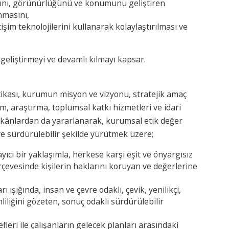
ığını, görünürlüğünü ve konumunu geliştiren
nmasını,
etişim teknolojilerini kullanarak kolaylaştırılması ve
 geliştirmeyi ve devamlı kılmayı kapsar.
tikası, kurumun misyon ve vizyonu, stratejik amaç
m, araştırma, toplumsal katkı hizmetleri ve idari
 imkânlardan da yararlanarak, kurumsal etik değer
 ve sürdürülebilir şekilde yürütmek üzere;
ıcı bir yaklaşımla, herkese karşı eşit ve önyargısız
erçevesinde kişilerin haklarını koruyan ve değerlerine
 ışığında, insan ve çevre odaklı, çevik, yenilikçi,
liliğini gözeten, sonuç odaklı sürdürülebilir
leri ile çalışanların gelecek planları arasındaki