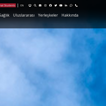
HUYSIS Hacettepe Yönetim Sistemlerini ziyaret edin
Site içi arama sayfasını ziyaret ediniz
Hacettepe Bilgi İşlem E-posta sayfasını ziyaret edin
Instagram sayfamızı ziyaret edin
Facebook sayfamızı ziyaret edin
X sayfamızı ziyaret edin
Youtube sayfamızı ziyaret edin
Linkedin sayfamızı ziyaret edi
Geri Bildirim sayfamızı ziy
İletişim sayfamızı ziya
|
nal Students
EN
Sağlık
Uluslararası
Yerleşkeler
Hakkında