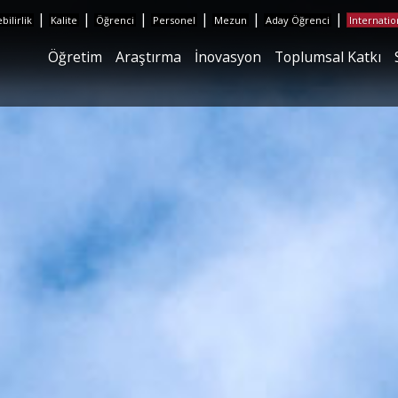
|
|
|
|
|
|
ilirlik
Kalite
Öğrenci
Personel
Mezun
Aday Öğrenci
Internatio
Öğretim
Araştırma
İnovasyon
Toplumsal Katkı