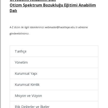
Otizm Spektrum Bozukluğu Eğitimi Anabilim
Dalı
A-Z dizin ile ilgili istemlerinizi webmaster@hacettepe.edu.tr adresine
gönderebilirsiniz.
Tarihçe
Yönetim
Kurumsal Yapı
Kurumsal Kimlik
Misyon ve Vizyon
Etik Değerler ve İlkeler