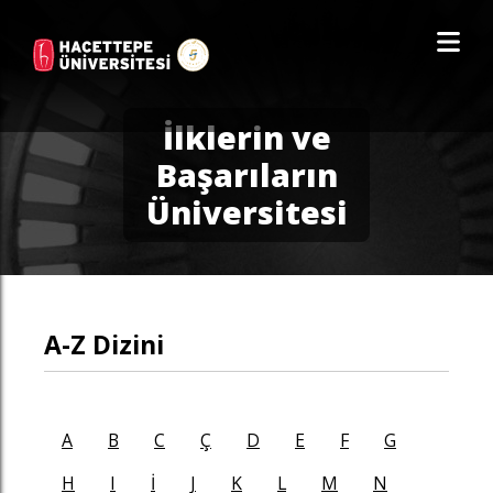
İlklerin ve
Başarıların
Üniversitesi
A-Z Dizini
A
B
C
Ç
D
E
F
G
H
I
İ
J
K
L
M
N