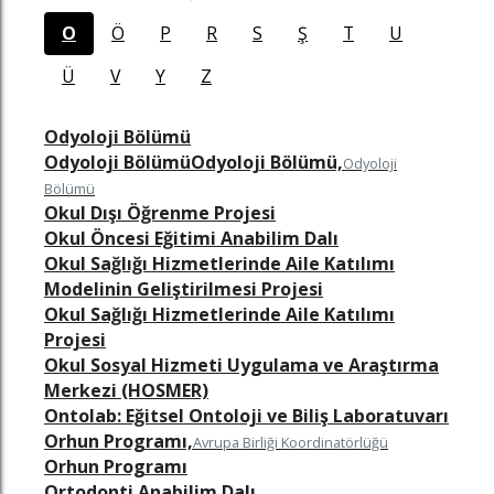
O
Ö
P
R
S
Ş
T
U
Ü
V
Y
Z
Odyoloji Bölümü
Odyoloji BölümüOdyoloji Bölümü,
Odyoloji
Bölümü
Okul Dışı Öğrenme Projesi
Okul Öncesi Eğitimi Anabilim Dalı
Okul Sağlığı Hizmetlerinde Aile Katılımı
Modelinin Geliştirilmesi Projesi
z
n
in
famızı ziyaret edin
nkedin sayfamızı ziyaret edin
Okul Sağlığı Hizmetlerinde Aile Katılımı
Projesi
Okul Sosyal Hizmeti Uygulama ve Araştırma
Merkezi (HOSMER)
Ontolab: Eğitsel Ontoloji ve Biliş Laboratuvarı
Orhun Programı,
Avrupa Birliği Koordinatörlüğü
Orhun Programı
Ortodonti Anabilim Dalı