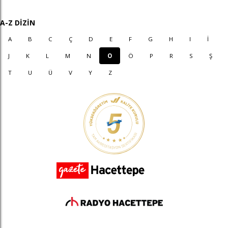
A-Z DİZİN
A
B
C
Ç
D
E
F
G
H
I
İ
J
K
L
M
N
O
Ö
P
R
S
Ş
T
U
Ü
V
Y
Z