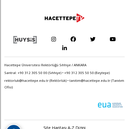
Hacettepe Üniversitesi Rektörlüğü Sıhhiye / ANKARA
Santral: +90 312 305 50 00 (Sıhhiye) • +90 312 305 50 50 (Beytepe)
rektorluk@hacettepe.edu.tr
(Rektörlük) •
tanitim@hacettepe.edu.tr
(Tanıtım
Ofisi)
Site Haritası
A-Z Dizini