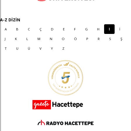
A-Z DİZİN
A
B
C
Ç
D
E
F
G
H
I
İ
J
K
L
M
N
O
Ö
P
R
S
Ş
T
U
Ü
V
Y
Z