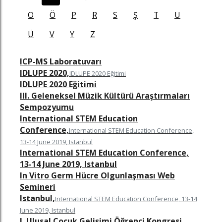
O
Ö
P
R
S
Ş
T
U
Ü
V
Y
Z
ICP-MS Laboratuvarı
IDLUPE 2020,
IDLUPE 2020 Eğitimi
IDLUPE 2020 Eğitimi
III. Geleneksel Müzik Kültürü Araştırmaları
Sempozyumu
International STEM Education
Conference,
International STEM Education Conference,
z
n
in
famızı ziyaret edin
nkedin sayfamızı ziyaret edin
13-14 June 2019, Istanbul
International STEM Education Conference,
13-14 June 2019, Istanbul
In Vitro Germ Hücre Olgunlaşması Web
Semineri
Istanbul,
International STEM Education Conference, 13-14
June 2019, Istanbul
I. Ulusal Çocuk Gelişimi Öğrenci Kongresi