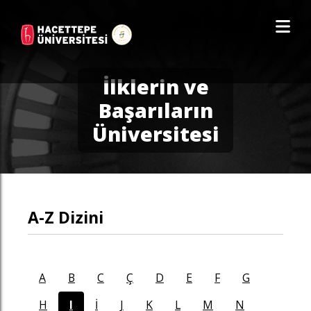
İlklerin ve
Başarıların
Üniversitesi
A-Z Dizini
A
B
C
Ç
D
E
F
G
H
I
İ
J
K
L
M
N