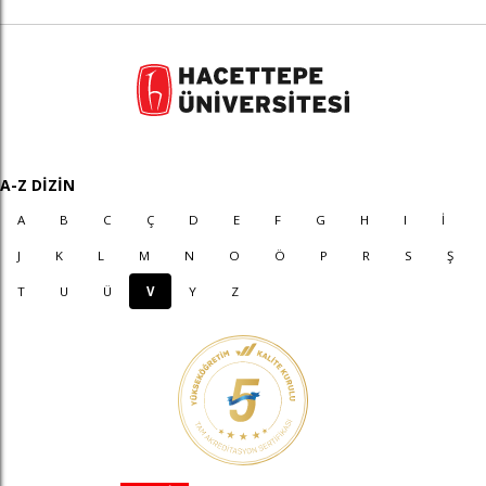
A-Z DİZİN
A
B
C
Ç
D
E
F
G
H
I
İ
J
K
L
M
N
O
Ö
P
R
S
Ş
T
U
Ü
V
Y
Z