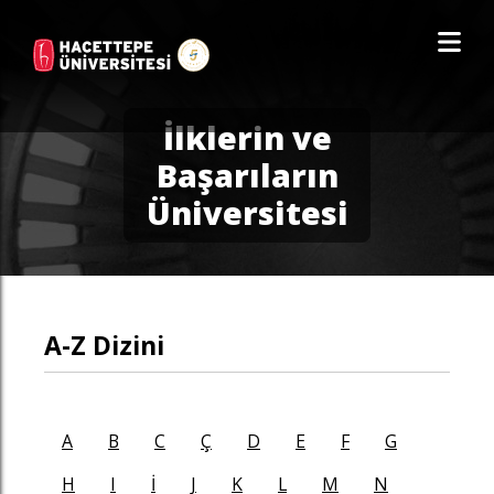
İlklerin ve
Başarıların
Üniversitesi
A-Z Dizini
A
B
C
Ç
D
E
F
G
H
I
İ
J
K
L
M
N