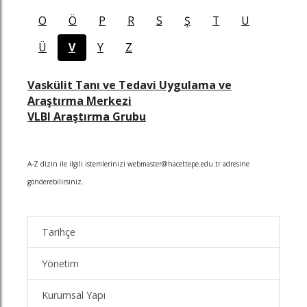
O
Ö
P
R
S
Ş
T
U
Ü
V
Y
Z
Vaskülit Tanı ve Tedavi Uygulama ve
Araştırma Merkezi
VLBI Araştırma Grubu
A-Z dizin ile ilgili istemlerinizi webmaster@hacettepe.edu.tr adresine
gönderebilirsiniz.
z
n
in
famızı ziyaret edin
nkedin sayfamızı ziyaret edin
Tarihçe
Yönetim
Kurumsal Yapı