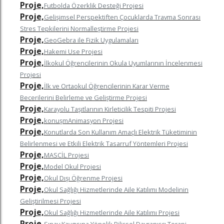
Proje,
Futbolda Özerklik Desteği Projesi
Proje,
Gelişimsel Perspektiften Çocuklarda Travma Sonrası
Stres Tepkilerini Normalleştirme Projesi
Proje,
GeoGebra ile Fizik Uygulamaları
Proje,
Hakemi Use Projesi
Proje,
İlkokul Öğrencilerinin Okula Uyumlarının İncelenmesi
Projesi
Proje,
İlk ve Ortaokul Öğrencilerinin Karar Verme
Becerilerini Belirleme ve Geliştirme Projesi
Proje,
Karayolu Taşıtlarının Kirleticilik Tespiti Projesi
Proje,
konuşmAnimasyon Projesi
Proje,
Konutlarda Son Kullanım Amaçlı Elektrik Tüketiminin
Belirlenmesi ve Etkili Elektrik Tasarruf Yöntemleri Projesi
Proje,
MASCİL Projesi
Proje,
Model Okul Projesi
Proje,
Okul Dışı Öğrenme Projesi
Proje,
Okul Sağlığı Hizmetlerinde Aile Katılımı Modelinin
Geliştirilmesi Projesi
Proje,
Okul Sağlığı Hizmetlerinde Aile Katılımı Projesi
Proje,