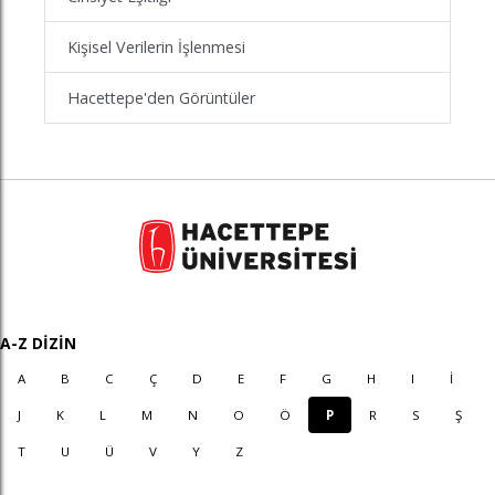
Kişisel Verilerin İşlenmesi
Hacettepe'den Görüntüler
A-Z DİZİN
A
B
C
Ç
D
E
F
G
H
I
İ
J
K
L
M
N
O
Ö
P
R
S
Ş
T
U
Ü
V
Y
Z