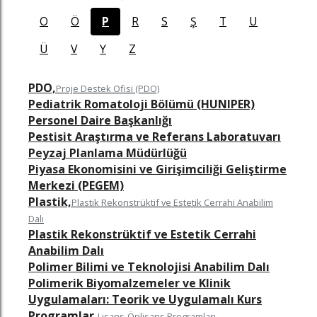
O
Ö
P
R
S
Ş
T
U
Ü
V
Y
Z
PDO,
Proje Destek Ofisi (PDO)
Pediatrik Romatoloji Bölümü (HUNIPER)
Personel Daire Başkanlığı
Pestisit Araştırma ve Referans Laboratuvarı
Peyzaj Planlama Müdürlüğü
Piyasa Ekonomisini ve Girişimciliği Geliştirme
Merkezi (PEGEM)
z
n
in
famızı ziyaret edin
nkedin sayfamızı ziyaret edin
Plastik,
Plastik Rekonstrüktif ve Estetik Cerrahi Anabilim
Dalı
Plastik Rekonstrüktif ve Estetik Cerrahi
Anabilim Dalı
Polimer Bilimi ve Teknolojisi Anabilim Dalı
Polimerik Biyomalzemeler ve Klinik
Uygulamaları: Teorik ve Uygulamalı Kurs
Programlar,
Lisans-Önlisans Programları