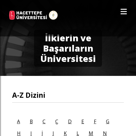
İlklerin ve
Başarıların
Üniversitesi
A-Z Dizini
A
B
C
Ç
D
E
F
G
H
I
İ
J
K
L
M
N