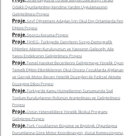
Sınav Kaygısına Yönelik Bilişsel Davranışçı Terapi
Odaklı Oyunlaştırılmış Kendine Yardım Uygulamasının
Geliştirilmesi Projesi
Proje,
Sınıf Öğretmeni Adayları İçin Okul Dışı Ortamlarda Fen
Eğitimi Projesi
Proje,
Sporcu Koruma Projesi
Proje,
TAYEG- Türkiyede Gençlerin Sosyo-Demografik
Eğilimleri Ailenin Kuruluşunun ve Yapısının Geleceği: Aile
Yapısı Endeksinin Geliştirilmesi Projesi
Proje,
Temel Hareket Becerilerini Geliştirmeye Yönelik Oyun
Temelli Eğitim Etkinliklerinin Okul Öncesi Çocuklarda Algılanan
ve Gerçek Motor Beceri Yeterlik Düzeyleri ile Fiziksel Aktivite
Düzeyine Etkisi Projesi
Proje,
Türkiye’de Kamu Hizmetlerinin Sunumunda Sivil
Toplum Kuruluşlarının Rolünün Araştırılması ve Geliştirilmesi
Projesi
Proje,
Üstün Yeteneklilere Yönelik İlkokul Programı
Geliştirme Projesi
Proje,
Türk Çocuklarının Büyüme ve Biyolojik Olgunlaşma
Durumlarına Göre Motor Koordinasyon, Vücut Kompozisyonu,