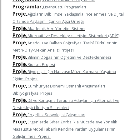
Programlar,
Lisansüstü Programları
Proje,
Ağızların Dilbilimsel Yaklaşımla İncelenmesi ve Dijital
Ortamda Paylaşımı: Çankırı Ağzı Örneği
Proje,
Akademik Veri Yönetim Sistemi
Proje,
Alternatif ve Destekleyici İletişim Sistemleri (ADİS)
Proje,
Anadolu ve Balkan Coğrafyası Tarihî Türkülerinin
Metin-Olay-Mekân Analizi Projesi
Proje,
Bilimin Doğasının Öğretimi ve Desteklenmesi
Proje,
Biosoft Projesi
Proje,
Biyoçeşitliliğin Hafızası: Müze Kurma ve Yaşatma
Eğitimi Projesi
Proje,
Cumhuriyet Dönemi Osmanlı Araştırmaları
Bibliyografyası Projesi
Proje,
Dil ve Konuşma Terapisti Adayları İçin Alternatif ve
Destekleyici İletişim Sistemleri
Proje,
Engellilik Sosyolojisi Çalışmaları
Proje,
Ergenlerde Siber Zorbalıkla Mücadeleye Yönelik
Masaüstü/Mobil Tabanlı Kendine Yardım Uygulamasının
Geliştirilmesi Projesi