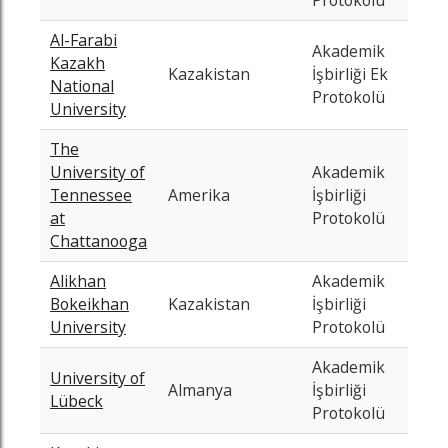
Protokolü
Al-Farabi
Akademik
Kazakh
202
Kazakistan
İşbirliği Ek
National
05-
Protokolü
University
The
University of
Akademik
202
Tennessee
Amerika
İşbirliği
06-
at
Protokolü
Chattanooga
Alikhan
Akademik
202
Bokeikhan
Kazakistan
İşbirliği
12-
University
Protokolü
Akademik
University of
202
Almanya
İşbirliği
Lübeck
02-
Protokolü