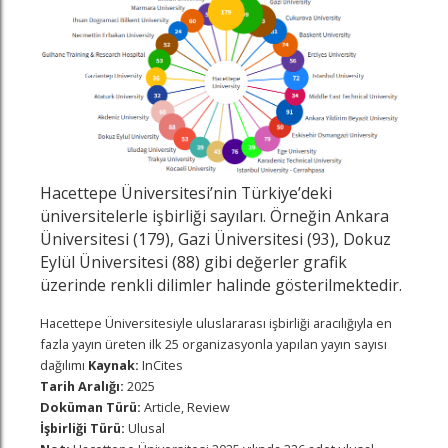
Hacettepe Üniversitesi’nin Türkiye’deki
üniversitelerle işbirliği sayıları. Örneğin Ankara
Üniversitesi (179), Gazi Üniversitesi (93), Dokuz
Eylül Üniversitesi (88) gibi değerler grafik
z
n
in
famızı ziyaret edin
nkedin sayfamızı ziyaret edin
üzerinde renkli dilimler halinde gösterilmektedir.
Hacettepe Üniversitesiyle uluslararası işbirliği aracılığıyla en
fazla yayın üreten ilk 25 organizasyonla yapılan yayın sayısı
dağılımı
Kaynak:
InCites
Tarih Aralığı:
2025
Doküman Türü:
Article, Review
İşbirliği Türü:
Ulusal