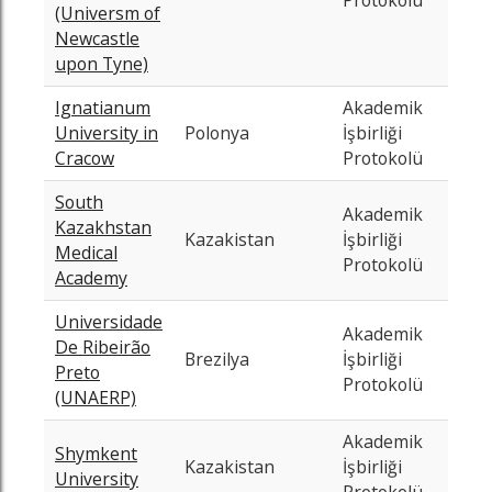
Protokolü
07-
(Universm of
Newcastle
upon Tyne)
Ignatianum
Akademik
202
University in
Polonya
İşbirliği
06-
Cracow
Protokolü
South
Akademik
Kazakhstan
202
Kazakistan
İşbirliği
Medical
07-
Protokolü
Academy
Universidade
Akademik
De Ribeirão
202
Brezilya
İşbirliği
Preto
11-
Protokolü
(UNAERP)
Akademik
Shymkent
202
Kazakistan
İşbirliği
University
04-