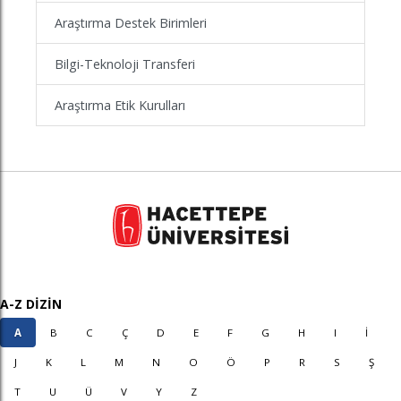
Araştırma Destek Birimleri
Bilgi-Teknoloji Transferi
Araştırma Etik Kurulları
A-Z DİZİN
A
B
C
Ç
D
E
F
G
H
I
İ
J
K
L
M
N
O
Ö
P
R
S
Ş
T
U
Ü
V
Y
Z