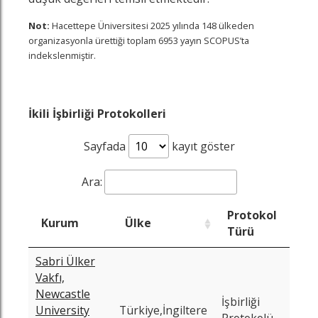
Not:
Hacettepe Üniversitesi 2025 yılında 148 ülkeden
organizasyonla ürettiği toplam 6953 yayın SCOPUS’ta
indekslenmiştir.
İkili İşbirliği Protokolleri
Sayfada
kayıt göster
Ara:
Protokol
Bit
Kurum
Ülke
Türü
Ta
Sabri Ülker
Vakfı,
Newcastle
İşbirliği
203
University
Türkiye,İngiltere