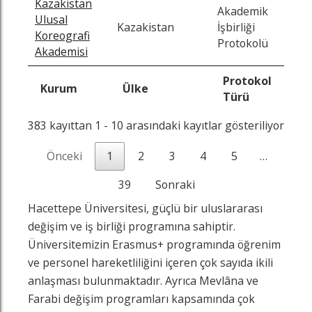
Kazakistan
Akademik
Ulusal
202
Kazakistan
İşbirliği
Koreografi
02-
Protokolü
Akademisi
Protokol
Bit
Kurum
Ülke
Türü
Ta
383 kayıttan 1 - 10 arasındaki kayıtlar gösteriliyor
Önceki
1
2
3
4
5
…
39
Sonraki
Hacettepe Üniversitesi, güçlü bir uluslararası
değişim ve iş birliği programına sahiptir.
Üniversitemizin Erasmus+ programında öğrenim
ve personel hareketliliğini içeren çok sayıda ikili
anlaşması bulunmaktadır. Ayrıca Mevlâna ve
Farabi değişim programları kapsamında çok